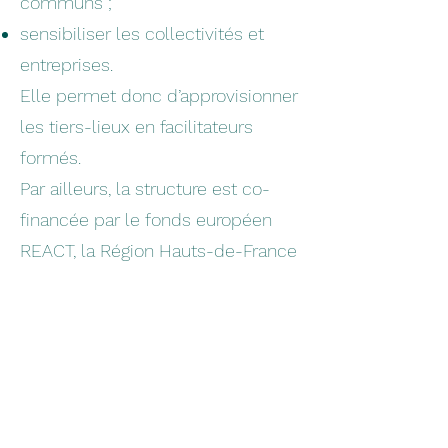
communs ;
sensibiliser les collectivités et
entreprises.
Elle permet donc d’approvisionner
les tiers-lieux en facilitateurs
formés.
Par ailleurs, la structure est co-
financée par le fonds européen
REACT, la Région Hauts-de-France
et la Métropole Européenne de
Lille, l’ADEME et l’ANCT (La
Compagnie des Tiers-Lieux, 2022).